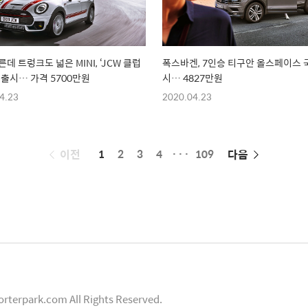
데 트렁크도 넓은 MINI, ‘JCW 클럽
폭스바겐, 7인승 티구안 올스페이스
내출시… 가격 5700만원
시… 4827만원
4.23
2020.04.23
페
이전
1
2
3
4
···
109
다음
이
징
orterpark.com All Rights Reserved.