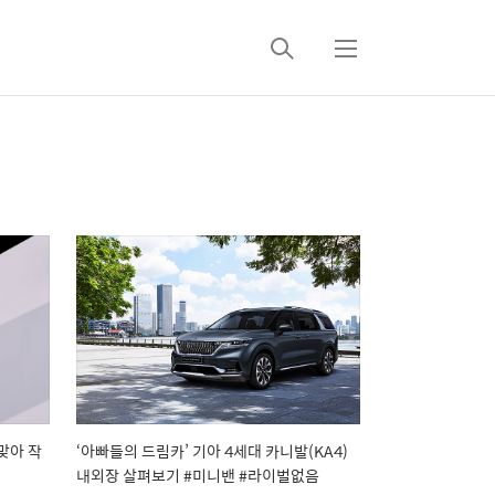
검
메
색
뉴
맞아 작
‘아빠들의 드림카’ 기아 4세대 카니발(KA4)
내외장 살펴보기 #미니밴 #라이벌없음