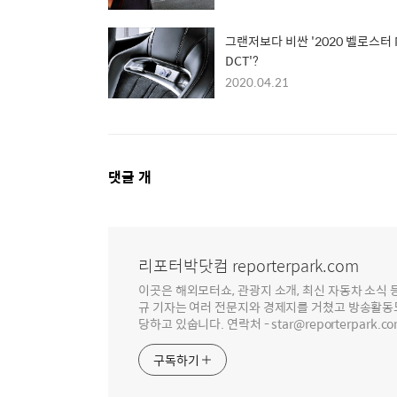
그랜저보다 비싼 '2020 벨로스터 
DCT'?
2020.04.21
댓
댓글
개
글
영
역
리포터박닷컴 reporterpark.com
이곳은 해외모터쇼, 관광지 소개, 최신 자동차 소식 
규 기자는 여러 전문지와 경제지를 거쳤고 방송활동
당하고 있숩니다. 연락처 - star@reporterpark.c
구독하기