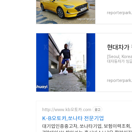
reporterpar
[Seoul, Kore
대자동차가 잉글
젊은 축구 팬들
reporterpar
http://www.kb오토카.com
광고
K-B오토카,쏘나타 전문기업
대기업인증중고차, 쏘나타기업, 보험이력조회,