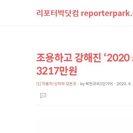
리포터박닷컴 reporterpark
조용하고 강해진 ‘2020 
상
본
문
세
3217만원
제
컨
목
텐
[1] 자동차/신차의 모든것
by
박찬규의1단기어
2020. 4.
본
츠
댓
문
글
달
기