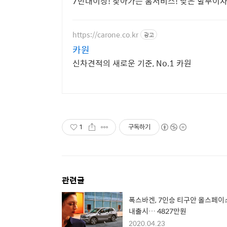
7만대이상! 찾아가는 홈서비스! 낮은 할부이
https://carone.co.kr
광고
카원
신차견적의 새로운 기준, No.1 카원
1
구독하기
관련글
폭스바겐, 7인승 티구안 올스페이
내출시… 4827만원
2020.04.23