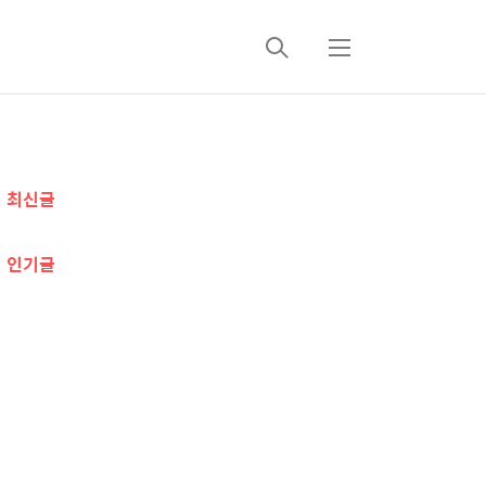
검
메
색
뉴
추
최신글
가
정
인기글
보