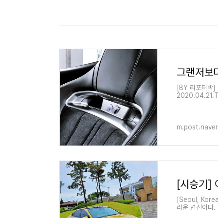
그랜저보다 
[BY 리포터박] [S
2020.04.21.
m.post.nave
[시승기] 
[Seoul, Kore
라운 변신이다. 
이전 세대의 쏘