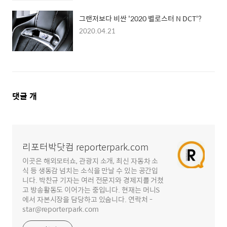
그랜저보다 비싼 '2020 벨로스터 N DCT'?
2020.04.21
댓
댓글
개
글
영
역
리포터박닷컴 reporterpark.com
이곳은 해외모터쇼, 관광지 소개, 최신 자동차 소
식 등 생동감 넘치는 소식을 만날 수 있는 공간입
니다. 박찬규 기자는 여러 전문지와 경제지를 거쳤
고 방송활동도 이어가는 중입니다. 현재는 머니S
에서 자본시장을 담당하고 있숩니다. 연락처 -
star@reporterpark.com