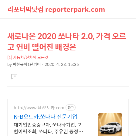
리포터박닷컴 reporterpark.com
검
메
새로나온 2020 쏘나타 2.0, 가격 오르
상
본
색
뉴
문
세
고 연비 떨어진 배경은
제
컨
목
[1] 자동차/신차의 모든것
텐
by
박찬규의1단기어
2020. 4. 23. 15:35
츠
본
댓
문
글
달
기
http://www.kb오토카.com
광고
K-B오토카,쏘나타 전문기업
대기업인증중고차, 쏘나타기업, 보
험이력조회, 쏘나타, 주유권 증정이