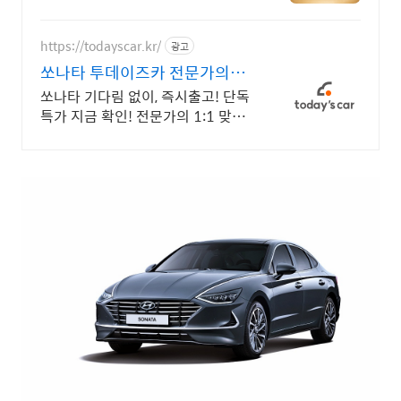
벤트 인증중고차 7만대이상! 찾아가
는 홈서비스! 낮은 할부이자율, 24
시간실매물전산연동
https://todayscar.kr/
광고
쏘나타 투데이즈카 전문가의
1:1 맞춤 컨설팅
쏘나타 기다림 없이, 즉시출고! 단독
특가 지금 확인! 전문가의 1:1 맞춤
컨설팅으로 합리적으로 장기렌트/
리스를 이용해 보세요!