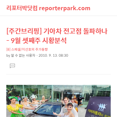
리포터박닷컴 reporterpark.com
검
메
[주간브리핑] 기아차 전고점 돌파하나
상
본
색
뉴
문
세
- 9월 셋째주 시황분석
제
컨
목
[8] 스페셜/이선호의 주가동향
텐
by
알 수 없는 사용자
2010. 9. 13. 08:30
츠
본
댓
문
글
달
기