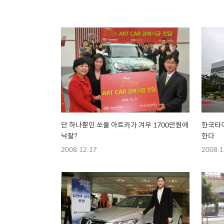
단 하나뿐인 쏘울 아트카가 겨우 1700만원에
한국타이
낙찰?
한다
2008.12.17
2008.1