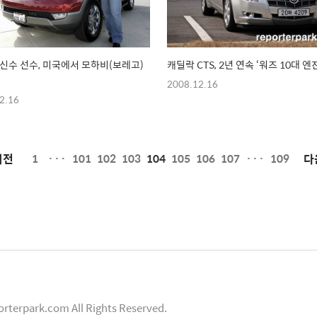
추신수 선수, 미국에서 모하비(보레고)
캐딜락 CTS, 2년 연속 ‘워즈 10대 엔
2008.12.16
2.16
페
이전
1
···
101
102
103
104
105
106
107
···
109
다
이
징
orterpark.com All Rights Reserved.