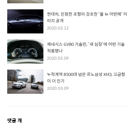
현대차, 진정한 조형미 강조한 ‘올 뉴 아반떼’ 이
미지 공개
2020.03.12
제네시스 GV80 가솔린, ‘새 심장’에 어떤 기술
적용됐나
2020.03.09
누적계약 8500대 넘은 르노삼성 XM3, 고급형
이 더 인기
2020.03.09
댓
댓글
개
글