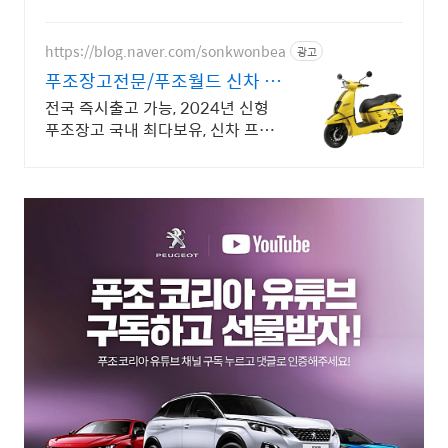
장난블랙박스교체 흐릿한후방카메라교체 잡소리방지
배선방음작업기본!!
https://blog.naver.com/sonkwonbea
광고
푸조장고전문/푸조월드 신차 다
량 보유 즉시출고가능
전국 즉시출고 가능, 2024년 신형
푸조장고 국내 최다보유, 신차 프로
모션 진행 푸조장고 공식 부품 총판,
AS공식대리점