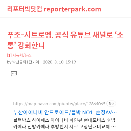
리포터박닷컴 reporterpark.com
검
메
푸조-시트로엥, 공식 유튜브 채널로 ‘소
상
본
색
뉴
문
세
통’ 강화한다
제
컨
목
[1] 자동차/뉴스
텐
by
박찬규의1단기어
2020. 3. 10. 15:19
츠
본
댓
문
글
달
기
https://map.naver.com/p/entry/place/12864065
광고
부산아이나비 안드로이드/블박 NO1. 순정AV 교
체설치!
블랙박스 하이패스 아이나비 파인뷰 현대모비스 후방
카메라 전방카메라 후방센서 샤크 고장난내비교체 고