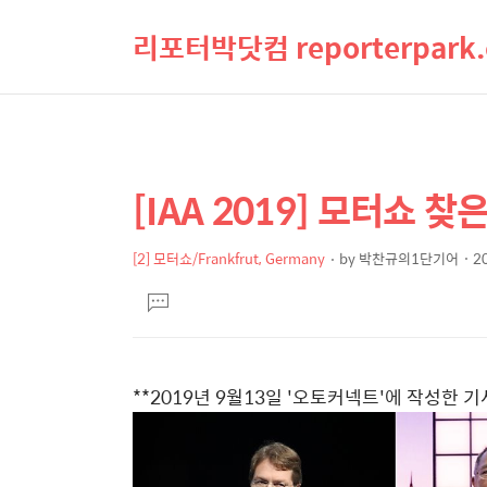
리포터박닷컴 reporterpark
[IAA 2019] 모터쇼 찾
상
본
문
세
제
[2] 모터쇼/Frankfrut, Germany
by
박찬규의1단기어
20
컨
본
목
텐
댓
문
글
츠
달
기
**2019년 9월13일 '오토커넥트'에 작성한