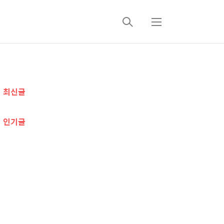
검
메
색
뉴
추
최신글
가
정
인기글
보