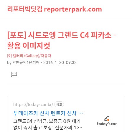
리포터박닷컴 reporterpark.com
검
메
[포토] 시트로엥 그랜드 C4 피카소 -
상
본
색
뉴
문
세
활용 이미지컷
제
컨
목
[9] 갤러리 (Gallary)/자동차
텐
by
박찬규의1단기어
2016. 1. 30. 09:32
츠
본
댓
문
글
달
기
https://todayscar.kr/
광고
투데이즈카 신차 렌트카 신차 장
기렌트 특가
그랜드C4 선납금, 보증금 0원 대기
없이 즉시 출고 보장! 전문가의 1:1