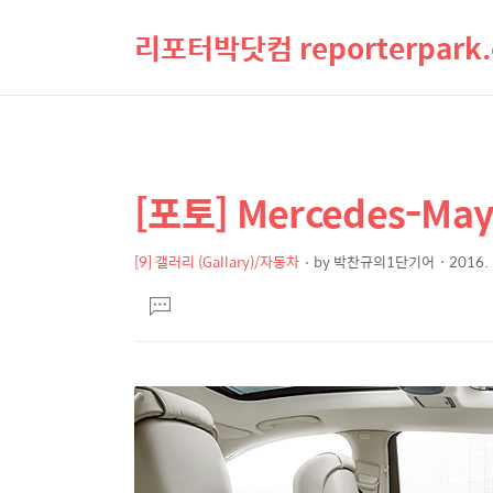
리포터박닷컴 reporterpark
[포토] Mercedes-Mayba
상
본
문
세
제
[9] 갤러리 (Gallary)/자동차
by
박찬규의1단기어
2016. 
컨
본
목
텐
댓
문
글
츠
달
기