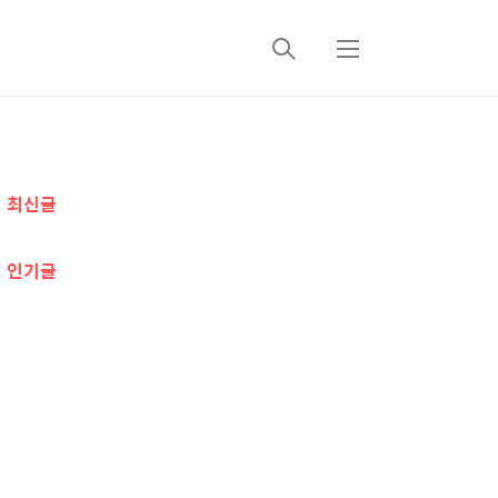
검
메
색
뉴
추
최신글
가
정
인기글
보