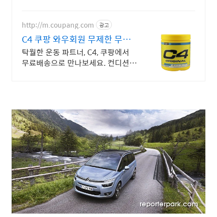
문가의 1:1 맞춤 컨설팅으로 합리적
으로 장기렌트/리스를 이용해 보세
요!
http://m.coupang.com
광고
C4 쿠팡 와우회원 무제한 무료
배송
탁월한 운동 파트너, C4, 쿠팡에서
무료배송으로 만나보세요. 컨디션
관리가 필요할 때! 로켓배송으로 빠
르고 신선하게 받아보세요.