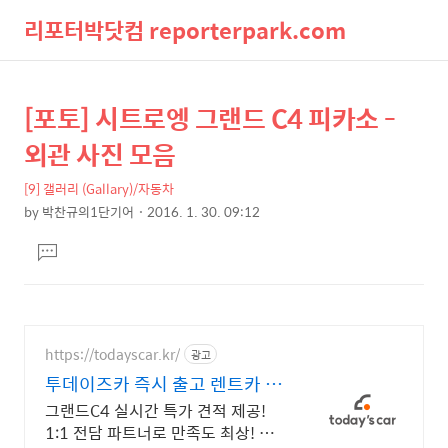
리포터박닷컴 reporterpark.com
검
메
[포토] 시트로엥 그랜드 C4 피카소 -
상
본
색
뉴
문
세
외관 사진 모음
제
컨
목
[9] 갤러리 (Gallary)/자동차
텐
by
박찬규의1단기어
2016. 1. 30. 09:12
츠
본
댓
문
글
달
기
https://todayscar.kr/
광고
투데이즈카 즉시 출고 렌트카 전
문가의 1:1 맞춤 컨설팅
그랜드C4 실시간 특가 견적 제공!
1:1 전담 파트너로 만족도 최상! 전