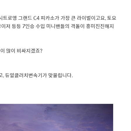
트로엥 그랜드 C4 피카소가 가장 큰 라이벌이고요, 토요
보이저 등등 7인승 수입 미니밴들의 격돌이 흥미진진해지
격이 많이 비싸지겠죠?
얹고, 듀얼클러치변속기가 맞물립니다.