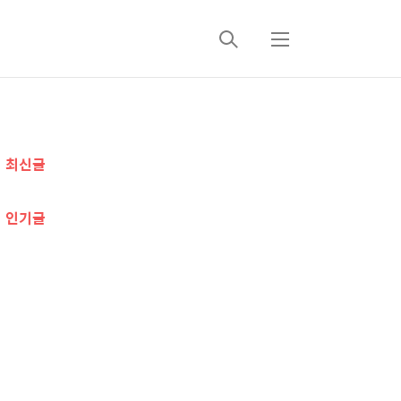
검
메
색
뉴
추
최신글
가
정
인기글
보