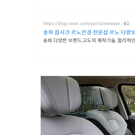
https://blog.naver.com/opchiceyewear
광고
송파 옵시크 르노안경 전문샵 르노 다량
송파 다양한 브랜드,고도의 제작기술, 합리적