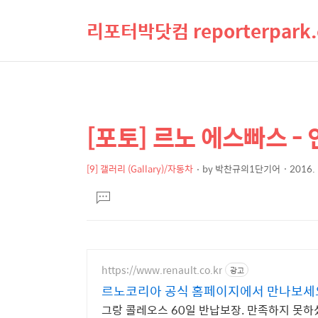
리포터박닷컴 reporterpark
[포토] 르노 에스빠스 -
상
본
문
세
제
[9] 갤러리 (Gallary)/자동차
by
박찬규의1단기어
2016. 
컨
본
목
텐
댓
문
글
츠
달
기
https://www.renault.co.kr
광고
르노코리아 공식 홈페이지에서 만나보세
그랑 콜레오스 60일 반납보장. 만족하지 못