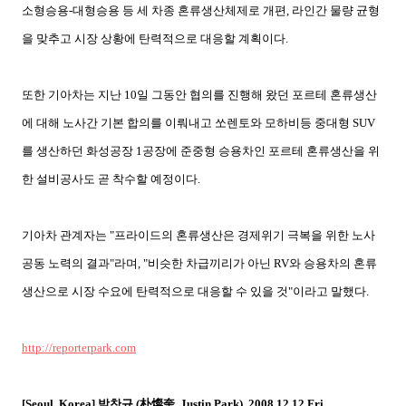
소형승용
-
대형승용 등 세 차종 혼류생산체제로 개편
,
라인간 물량 균형
을 맞추고 시장 상황에 탄력적으로 대응할 계획이다.
또한 기아차는 지난
10
일 그동안 협의를 진행해 왔던 포르테 혼류생산
에 대해 노사간 기본 합의를 이뤄내고 쏘렌토와 모하비등 중대형
SUV
를 생산하던 화성공장
1
공장에 준중형 승용차인 포르테 혼류생산을 위
한 설비공사도 곧 착수할 예정이다
.
기아차 관계자는
"
프라이드의 혼류생산은 경제위기 극복을 위한 노사
공동 노력의 결과
"
라며
, "
비슷한 차급끼리가 아닌
RV
와 승용차의 혼류
생산으로 시장 수요에 탄력적으로 대응할 수 있을 것
"
이라고 말했다
.
http://reporterpark.com
朴燦奎
[Seoul, Korea]
박찬규
(
, Justin Park), 2008.12.12.Fri.