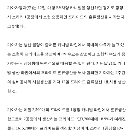
기아자동차
(
주
)
는
12
일
,
대형
RV
차량 카니발을 생산하던 경기도 광명
시 소하리
1
공장에서 소형 승용차인 프라이드의 혼류생산을 시작했다
고 밝혔다
..
기아차는 생산 물량이 줄어든 카니발 라인에서 국내외 수요가 늘고 있
는 소형차 프라이드를 생산하여
RV
수요는 감소하고 소형차 수요가 증
가하는 시장상황에 탄력적으로 대응할 수 있게 됐다
.
지난달
21
일 카니
발 생산 라인에서의 프라이드 혼류생산을 노사 합의한 기아차는
2
주간
의 설비공사와 시험생산을 거쳐
12
일 프라이드 혼류생산
1
호차를 생산
한 것
.
기아차는 이달
2,500
대의 프라이드를
1
공장 카니발 라인에서 혼류생산
함으로써
2
공장에서 생산하는 프라이드
1
만
3,200
대에
18.9%
가 더해진
월간
1
만
5,700
대의 프라이드를 생산할 예정이며, 소하리
1
공장을
RV-