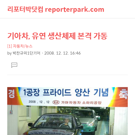
리포터박닷컴 reporterpark.com
검
메
기아차, 유연 생산체제 본격 가동
상
본
색
뉴
문
세
[1] 자동차/뉴스
제
컨
by
박찬규의1단기어
2008. 12. 12. 16:46
목
본
텐
댓
문
츠
글
달
기