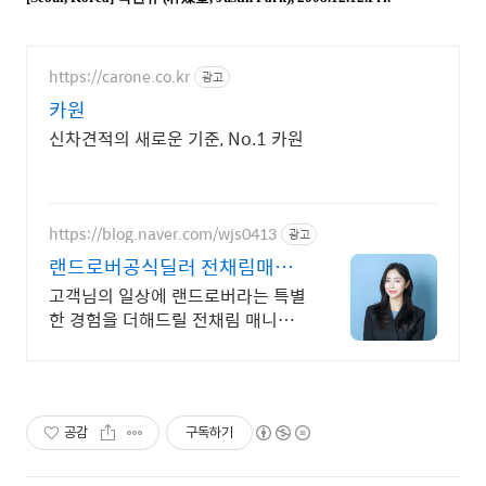
https://carone.co.kr
광고
카원
신차견적의 새로운 기준, No.1 카원
https://blog.naver.com/wjs0413
광고
랜드로버공식딜러 전채림매니
저
고객님의 일상에 랜드로버라는 특별
한 경험을 더해드릴 전채림 매니저
입니다.
공감
구독하기