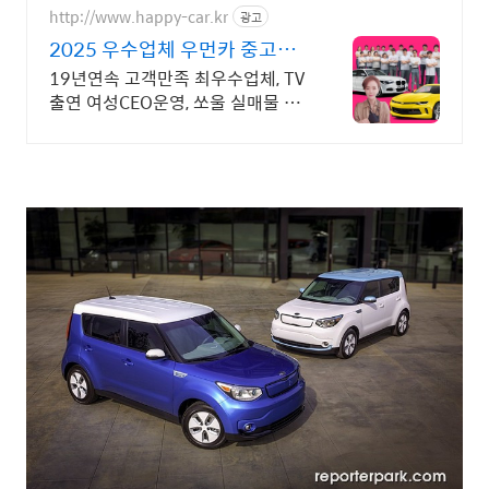
매물전산연동
http://www.happy-car.kr
광고
2025 우수업체 우먼카 중고차
는 최우수모범업체에서!
19년연속 고객만족 최우수업체, TV
출연 여성CEO운영, 쏘울 실매물 5
만대 2009~2024년 우수 고객만족
업체! 네티즌 선정 최우수 홈페이지!