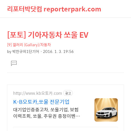
리포터박닷컴 reporterpark.com
검
메
[포토] 기아자동차 쏘울 EV
상
본
색
뉴
문
세
[9] 갤러리 (Gallary)/자동차
제
컨
by
박찬규의1단기어
2016. 1. 3. 19:56
목
본
텐
댓
문
츠
글
달
기
http://www.kb오토카.com
광고
K-B오토카,쏘울 전문기업
대기업인증중고차, 쏘울기업, 보험
이력조회, 쏘울, 주유권 증정이벤트
인증중고차 7만대이상! 찾아가는 홈
서비스! 낮은 할부이자율, 24시간실