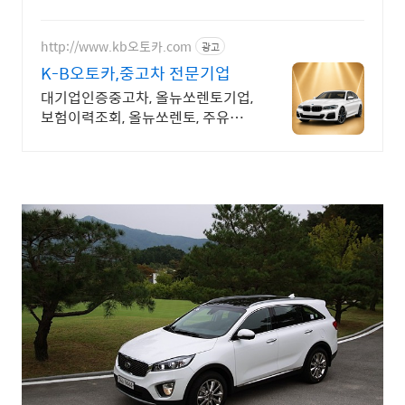
http://www.kb오토카.com
광고
K-B오토카,중고차 전문기업
대기업인증중고차, 올뉴쏘렌토기업,
보험이력조회, 올뉴쏘렌토, 주유권
증정이벤트 인증중고차 7만대이상!
찾아가는 홈서비스! 낮은 할부이자
율, 24시간실매물전산연동