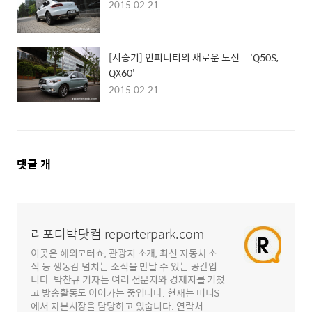
2015.02.21
[시승기] 인피니티의 새로운 도전... 'Q50S,
QX60'
2015.02.21
댓
댓글
개
글
영
역
리포터박닷컴 reporterpark.com
이곳은 해외모터쇼, 관광지 소개, 최신 자동차 소
식 등 생동감 넘치는 소식을 만날 수 있는 공간입
니다. 박찬규 기자는 여러 전문지와 경제지를 거쳤
고 방송활동도 이어가는 중입니다. 현재는 머니S
에서 자본시장을 담당하고 있숩니다. 연락처 -