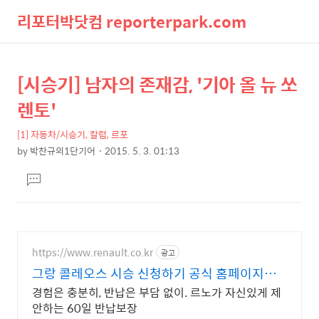
리포터박닷컴 reporterpark.com
검
메
[시승기] 남자의 존재감, '기아 올 뉴 쏘
상
본
색
뉴
문
세
렌토'
제
컨
목
[1] 자동차/시승기, 칼럼, 르포
텐
by
박찬규의1단기어
2015. 5. 3. 01:13
츠
본
댓
문
글
달
기
https://www.renault.co.kr
광고
그랑 콜레오스 시승 신청하기 공식 홈페이지에
서 만나보세요
경험은 충분히, 반납은 부담 없이. 르노가 자신있게 제
안하는 60일 반납보장