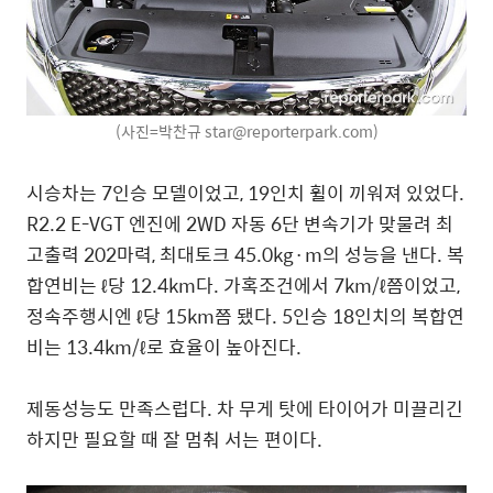
(사진=박찬규 star@reporterpark.com)
시승차는 7인승 모델이었고, 19인치 휠이 끼워져 있었다.
R2.2 E-VGT 엔진에 2WD 자동 6단 변속기가 맞물려 최
고출력 202마력, 최대토크 45.0kg·m의 성능을 낸다. 복
합연비는 ℓ당 12.4km다. 가혹조건에서 7km/ℓ쯤이었고,
정속주행시엔 ℓ당 15km쯤 됐다. 5인승 18인치의 복합연
비는 13.4km/ℓ로 효율이 높아진다.
제동성능도 만족스럽다. 차 무게 탓에 타이어가 미끌리긴
하지만 필요할 때 잘 멈춰 서는 편이다.