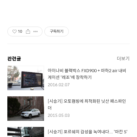
10
구독하기
관련글
더보기
아이나비 블랙박스 FXD900 + 마하2 air 내비
게이션 '레조'에 장착하기
2016.02.07
[시승기] 오토캠핑에 최적화된 닛산 패스파인
더
2015.05.03
[시승기] 포르쉐의 감성을 녹여내다... '마칸 S'