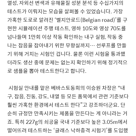
열성, 자외선 변색과 유해물질 성분 분석 등 수십가지의
테스트가 이뤄지는 모습을 살펴볼 수 있었습니다. 가장
가혹한 도로로 알려진 ‘벨지안로드(Belgian road)’를 구
현한 시뮬레이션 주행 테스트, 영하 10도와 영상 70도를
넘나들며 1만회 이상 작동 확인하는 내구 실험, 작동 중
나는 잡음을 잡아내기 위한 무향실까지… 선루프를 만들
기 위해 거치는 시험인 겁니다. 물론 이런 시험을 통과했
더라도 생산 중에 문제는 없는지 확인하기 위해 정기적으
로 샘플을 뽑아 테스트한다고 합니다.
시험실 안내를 맡은 베바스토동희의 이승원 차장은 "내
구, 잡음, 진동, 강도, 내열 등 모든 품목에서 관련 기준보다
훨씬 가혹한 환경에서 테스트 한다”고 강조하더군요. 단
순히 규정만 만족시키는 제품을 만든다는 게 아니라는 거
죠. 특히 227g의 쇠공을 국내 기준보다 높은 3.05m에서
떨어뜨려 테스트하는 ‘글래스 낙하충격 시험기’를 도입했