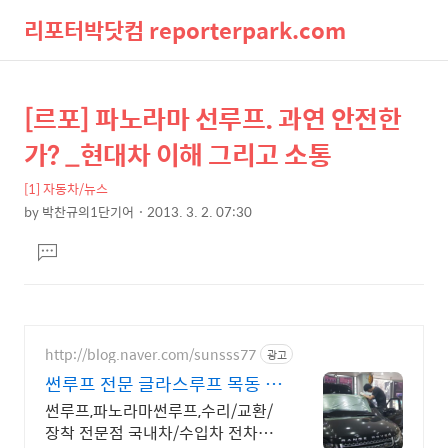
리포터박닷컴 reporterpark.com
검
메
[르포] 파노라마 선루프. 과연 안전한
상
본
색
뉴
문
세
가? _현대차 이해 그리고 소통
제
컨
목
[1] 자동차/뉴스
텐
by
박찬규의1단기어
2013. 3. 2. 07:30
츠
본
댓
문
글
달
기
http://blog.naver.com/sunsss77
광고
썬루프 전문 글라스루프 목동 본
점
썬루프,파노라마썬루프,수리/교환/
장착 전문점 국내차/수입차 전차종