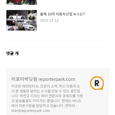
올해 10대 자동차산업 뉴스는?
2012.12.12
댓
댓글
개
글
영
역
리포터박닷컴 reporterpark.com
이곳은 해외모터쇼, 관광지 소개, 최신 자동차 소
식 등 생동감 넘치는 소식을 만날 수 있는 공간입
니다. 박찬규 기자는 여러 전문지와 경제지를 거쳤
고 방송활동도 이어가는 중입니다. 현재는 머니S
에서 자본시장을 담당하고 있숩니다. 연락처 -
star@reporterpark.com