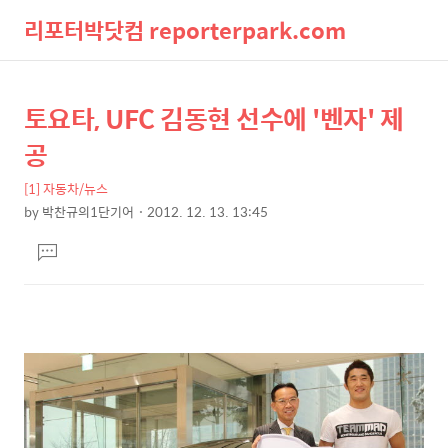
리포터박닷컴 reporterpark.com
검
메
토요타, UFC 김동현 선수에 '벤자' 제
상
본
색
뉴
문
세
공
제
컨
목
[1] 자동차/뉴스
텐
by
박찬규의1단기어
2012. 12. 13. 13:45
츠
본
댓
문
글
달
기