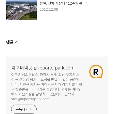
볼보, 신차 개발에 "12조원 쏜다"
2012.12.08
댓
댓글
개
글
영
역
리포터박닷컴 reporterpark.com
이곳은 해외모터쇼, 관광지 소개, 최신 자동차 소
식 등 생동감 넘치는 소식을 만날 수 있는 공간입
니다. 박찬규 기자는 여러 전문지와 경제지를 거쳤
고 방송활동도 이어가는 중입니다. 현재는 머니S
에서 자본시장을 담당하고 있숩니다. 연락처 -
star@reporterpark.com
구독하기