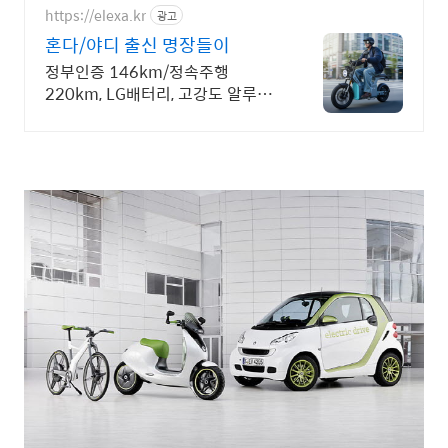
https://elexa.kr
광고
혼다/야디 출신 명장들이
정부인증 146km/정속주행
220km, LG배터리, 고강도 알루미
늄 차체, 압도적 성능과 고급 사양,
보조금 지원으로 부담 없이 선택하
세요!