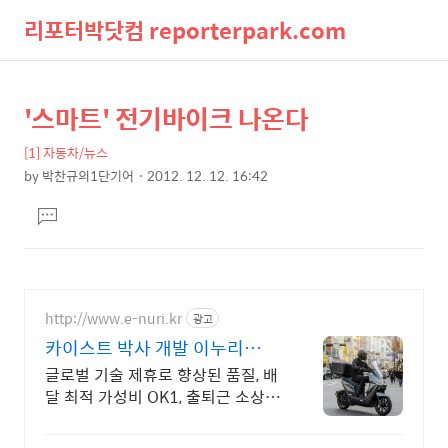
리포터박닷컴 reporterpark.com
검
메
'스마트' 전기바이크 나온다
상
본
색
뉴
문
세
[1] 자동차/뉴스
제
컨
by
박찬규의1단기어
2012. 12. 12. 16:42
목
본
텐
댓
문
츠
글
달
기
http://www.e-nuri.kr
광고
카이스트 박사 개발 이누리
VOLT
글로벌 기술 제휴로 향상된 품질, 배
달 최적 가성비 OK1, 출퇴근 소상공
인 V1 구매후 환불, 3일내 출장 A/S