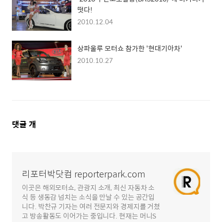
떳다!
2010.12.04
상파울루 모터쇼 참가한 '현대기아차'
2010.10.27
댓
댓글
개
글
영
역
리포터박닷컴 reporterpark.com
이곳은 해외모터쇼, 관광지 소개, 최신 자동차 소
식 등 생동감 넘치는 소식을 만날 수 있는 공간입
니다. 박찬규 기자는 여러 전문지와 경제지를 거쳤
고 방송활동도 이어가는 중입니다. 현재는 머니S