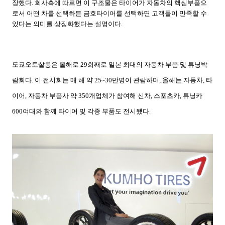
장했다
.
회사측에 따르면 이 구조물은 타이어가 자동차의 핵심부품으
로서 어떤 차를 선택하든 금호타이어를 선택하면 고객들이 만족할 수
있다는 의미를 상징화했다는 설명이다
.
도쿄오토살롱은 올해로
29
회째로 일본 최대의 자동차 부품 및 튜닝박
람회다
.
이 전시회는 매 해 약
25~30
만명이 관람하며
,
올해는 자동차
,
타
이어
,
자동차 부품사 약
350
개업체가 참여해 신차
,
스포츠카
,
튜닝카
600
여대와 함께 타이어 및 각종 부품도 전시됐다
.