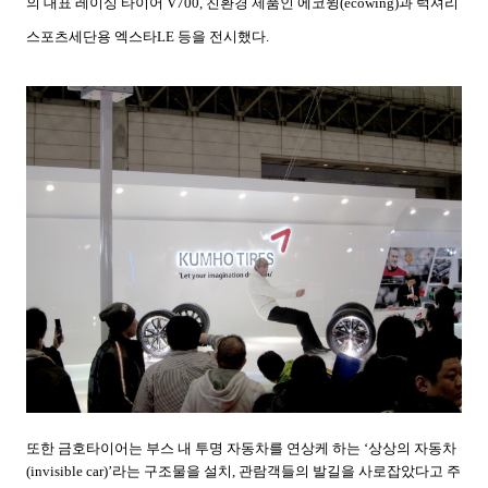
의 대표 레이싱 타이어
V700,
친환경 제품인 에코윙
(ecowing)
과 럭셔리
스포츠세단용 엑스타
LE
등을 전시했다
.
또한 금호타이어는 부스 내 투명 자동차를 연상케 하는
‘
상상의 자동차
(invisible car)’
라는 구조물을 설치
,
관람객들의 발길을 사로잡았다고 주