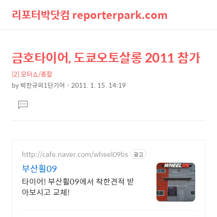
리포터박닷컴 reporterpark.com
검
메
금호타이어, 도쿄오토살롱 2011 참가
상
본
색
뉴
문
세
[2] 모터쇼/종합
제
컨
by
박찬규의1단기어
2011. 1. 15. 14:19
목
본
텐
댓
문
츠
글
달
기
http://cafe.naver.com/wheel09bs
광고
부산휠09
타이어! 부산휠09에서 착한견적 받
아보시고 교체!