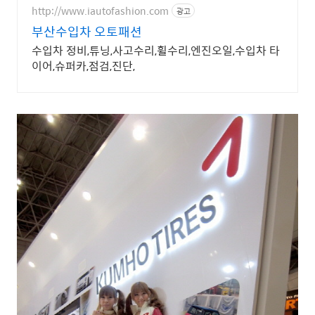
http://www.iautofashion.com
광고
부산수입차 오토패션
수입차 정비,튜닝,사고수리,휠수리,엔진오일,수입차 타
이어,슈퍼카,점검,진단,