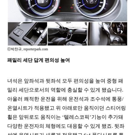
ⓒ박찬규, reporterpark.com
패밀리 세단 답게 편의성 높여
녀석은 앞좌석과 뒷좌석 모두 편의성을 높여 중형 패
밀리 세단으로서의 역할에 충실할 수 있게 됐습니다
.
아울러 쾌적한 운전을 위해 운전석과 조수석에 통풍
/
온열시트가 적용됐고 위 아래로만 움직이던 스티어링
휠은 앞뒤로도 움직이는
‘
텔레스코픽
’
기능이 추가돼
다양한 운전자의 체형에도 대응할 수 있게 됐죠
.
뒷좌