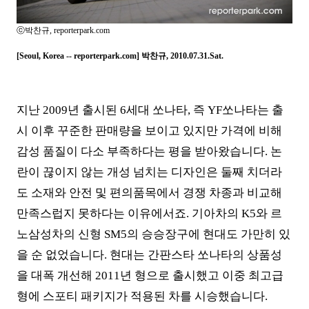
ⓒ박찬규, reporterpark.com
[Seoul, Korea -- reporterpark.com] 박찬규, 2010.07.31.Sat.
지난
2009
년 출시된
6
세대 쏘나타
,
즉
YF
쏘나타는 출
시 이후 꾸준한 판매량을 보이고 있지만 가격에 비해
감성 품질이 다소 부족하다는 평을 받아왔습니다
.
논
란이 끊이지 않는 개성 넘치는 디자인은 둘째 치더라
도 소재와 안전 및 편의품목에서 경쟁 차종과 비교해
만족스럽지 못하다는 이유에서죠
.
기아차의
K5
와 르
노삼성차의 신형
SM5
의 승승장구에 현대도 가만히 있
을 순 없었습니다.
현대는 간판스타 쏘나타의 상품성
을 대폭 개선해
2011
년 형으로 출시했고 이중 최고급
형에 스포티 패키지가 적용된 차를 시승했습니다.