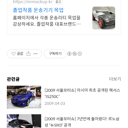
https://mrmockup.kr
광고
졸업작품 운송기기 목업
홈페이지에서 각종 운송리티 목업을
감상하세요. 졸업작품 대표브랜드 -
목업아저씨
공감
구독하기
관련글
더보기
[2009 서울모터쇼] 아시아 최초 공개된 렉서스
'IS250C'
2009.04.03
[2009 서울모터쇼] 7년만에 돌아왔다! 르노삼
성 '뉴SM3' 공개