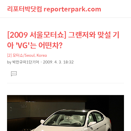
리포터박닷컴 reporterpark.com
검
메
[2009 서울모터쇼] 그랜저와 맞설 기
상
본
색
뉴
문
세
아 'VG'는 어떤차?
제
컨
목
[2] 모터쇼/Seoul, Korea
텐
by
박찬규의1단기어
2009. 4. 3. 18:32
츠
본
댓
문
글
달
기