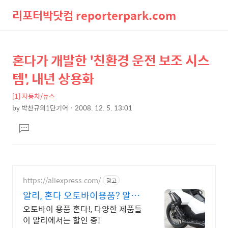
리포터박닷컴 reporterpark.com
검
메
혼다가 개발한 '친환경 운전 보조 시스
상
본
색
뉴
문
세
템', 내년 상용화
제
컨
목
[1] 자동차/뉴스
텐
by
박찬규의1단기어
2008. 12. 5. 13:01
츠
본
댓
문
글
달
기
https://aliexpress.com/
광고
알리, 혼다 오토바이용품? 알리
에서!
오토바이 용품 혼다!, 다양한 제품들
이 알리에서는 할인 중!