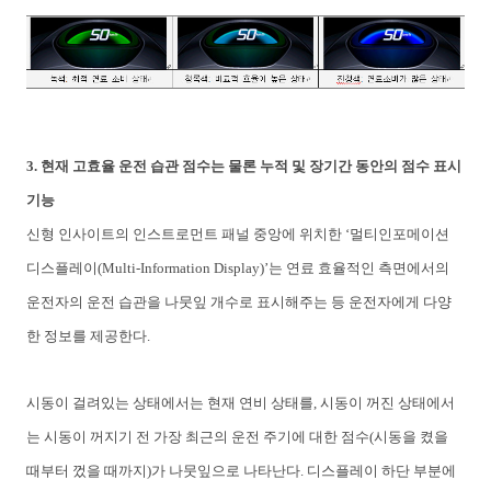
3.
현재
고효율
운전
습관
점수는
물론
누적
및
장기간
동안의
점수
표시
기능
신형
인사이트의
인스트로먼트
패널
중앙에
위치한
‘
멀티인포메이션
디스플레이
(Multi-Information Display)’
는
연료
효율적인
측면에서의
운전자의
운전
습관을
나뭇잎
개수로
표시해주는
등
운전자에게
다양
한
정보를
제공한다
.
시동이
걸려있는
상태에서는
현재
연비
상태를
,
시동이
꺼진
상태에서
는
시동이
꺼지기
전
가장
최근의
운전
주기에
대한
점수
(
시동을
켰을
때부터
껐을
때까지
)
가
나뭇잎으로
나타난다
.
디스플레이
하단
부분에