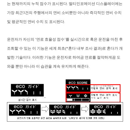
는
현재까지의
누적
점수가
표시된다
.
멀티인포메이션
디스플레이에는
가장
최근
3
건의
주행에서의
연비
소비뿐만
아니라
즉각적인
연비
수치
및
평균적인
연비
수치
도
표시된다
.
운전자가
자신의
‘
연료
효율성
점수
’
를
실시간으로
혹은
운전을
마친
후
조회할
수
있는
이
기능은
세계
최초(*혼다 내부 조사 결과)
로
혼다가
개
발한
기술이다
.
이러한
기능은
운전자로
하여금
연료를
절약하게끔
도
와줄
뿐만
아니라
이
습관을
계속
유지하게
해준다
.