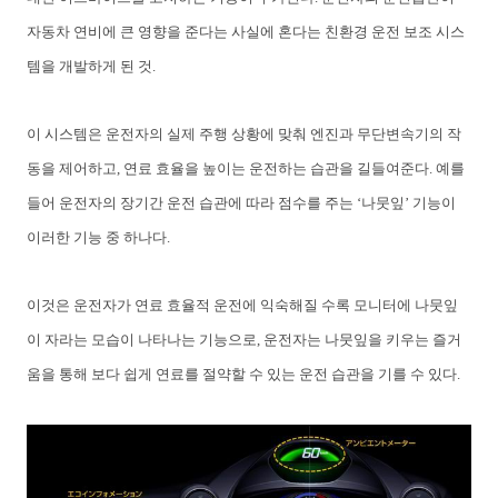
자동차
연비에
큰
영향을
준다는
사실에
혼다는
친환경
운전
보조
시스
템을
개발하게
된 것
.
이
시스템은
운전자의
실제
주행
상황에
맞춰
엔진과
무단변속기의
작
동을
제어하고
,
연료
효율을
높이는
운전하는
습관을
길들여준다
.
예를
들어
운전자의
장기간
운전
습관에
따라
점수를
주는
‘
나뭇잎
’
기능이
이러한
기능
중
하나다
.
이것은
운전자가
연료 효율적
운전에
익숙해질
수록
모니터에
나뭇잎
이
자라는
모습이
나타나는
기능으로
,
운전자는
나뭇잎을
키우는
즐거
움을
통해
보다
쉽게
연료를
절약할
수
있는
운전
습관을
기를
수
있다
.