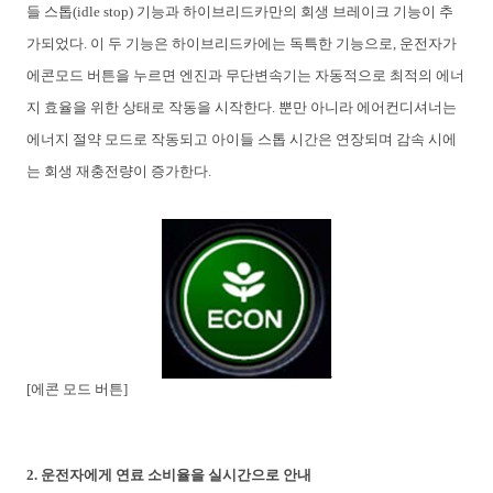
들
스톱
(idle stop)
기능과
하이브리드카만의
회생
브레이크
기능이
추
가되었다
.
이
두
기능은
하이브리드카에는
독특한
기능으로
,
운전자가
에콘모드
버튼을
누르면
엔진과
무단변속기는
자동적으로
최적의
에너
지
효율을
위한
상태로
작동을
시작한다
.
뿐만
아니라
에어컨디셔너는
에너지
절약
모드로
작동되고
아이들
스톱
시간은
연장되며
감속
시에
는
회생
재충전량이
증가한다
.
[
에콘 모드 버튼
]
2.
운전자에게
연료
소비율을
실시간으로
안내