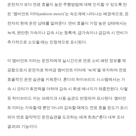
운전자가
보다
연료
효율이
높은
주행방법에
대해
인지할
수
있도록
만
든
‘
엠비언트
미터
(ambient meter)’
는
속도계에
나타나는
배경색으로
,
운
전자의
현재
운전
상태를
알려준다
.
연비
효율이
가장
높은
상태에서는
녹색
,
완만한
가속이나
감속
시는
청록색
,
급가속이나
급감속
시
연비가
추가적으로
소모될
때는
진청색으로
표시된다
.
이
엠비언트
미터는
운전자에게
실시간으로
연료
소비
패턴
정보를
제
공함으로서
운전자로
하여금
엠비언트
미터에
‘
녹색
’
을
유지하여
연료
효율적인
운전
습관을
키워준다
.
혼다의
하이브리드
시스템에서는
가
속
시
모터가
회전력을
더하며
감속
시
회생
에너지가
재충전된다
.
이렇
듯
하이브리드
카는
브레이크
사용
습관도
반영되어
표시된다
.
엠비언
트
미터는
가속할
때
뿐만
아니라
감속할
때에도
연료
효율
정도가
표시
되어
연료
절약적인
운전습관을
도모하는
세계
최초(*혼다 내부 조사
결과)
의
기능이다
.