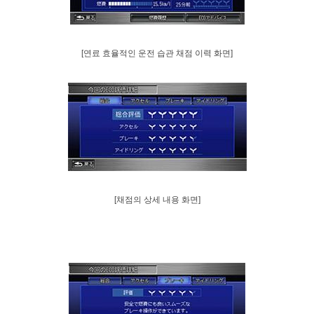
[
연료
효율적인
운전
습관
채점
이력
화면
]
[
채점의
상세
내용
화면
]