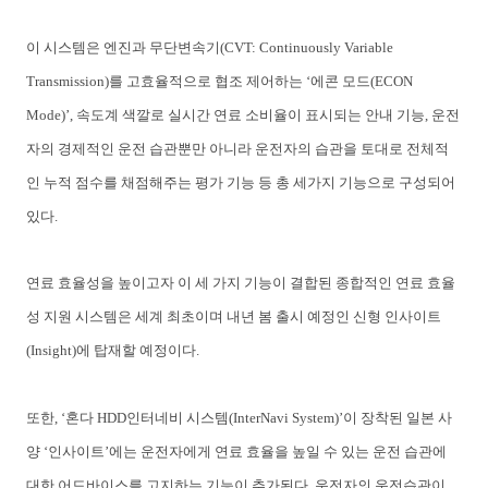
이
시스템은
엔진과
무단변속기
(CVT: Continuously Variable
Transmission)
를
고효율적으로
협조
제어하는
‘
에콘
모드
(ECON
Mode)’,
속도계
색깔로
실시간
연료
소비율이
표시되는
안내
기능
,
운전
자의
경제적인
운전
습관뿐만
아니라
운전자의
습관을
토대로
전체적
인
누적
점수를
채점해주는
평가
기능
등
총
세가지
기능으로
구성되어
있다
.
연료
효율성을
높이고자
이
세
가지
기능이
결합된
종합적인
연료
효율
성
지원
시스템은
세계
최초
이며
내년
봄
출시
예정인
신형
인사이트
(Insight)
에
탑재할
예정이다
.
또한
, ‘
혼다
HDD
인터네비
시스템
(InterNavi System)’
이
장착된
일본
사
양
‘
인사이트
’
에는
운전자에게
연료
효율을
높일
수
있는
운전
습관에
대한
어드바이스를
고지하는
기능이
추가된다
.
운전자의
운전습관이