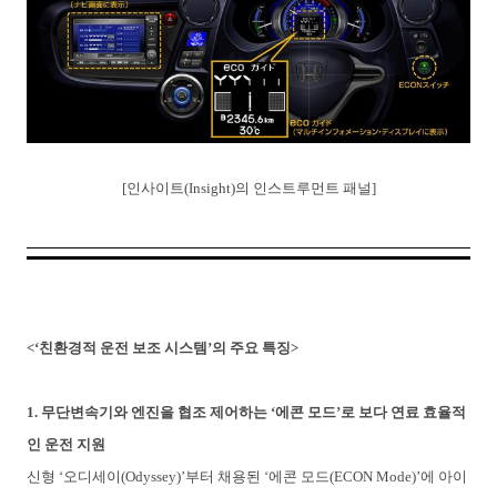
[
인사이트
(Insight)
의
인스트루먼트
패널
]
<‘친환경적 운전 보조 시스템
’
의 주요 특징
>
1. 무단변속기와 엔진을 협조 제어하는 ‘에콘 모드’로 보다 연료 효율적
인 운전 지원
신형
‘
오디세이
(Odyssey)’
부터
채용된
‘
에콘
모드
(ECON Mode)’
에
아이