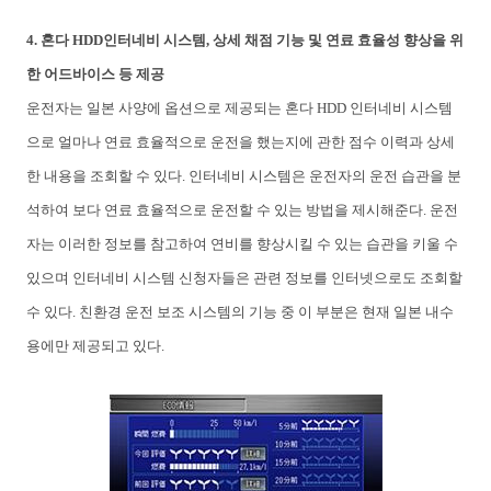
4.
혼다
HDD
인터네비
시스템
,
상세
채점
기능
및
연료
효율성
향상을
위
한
어드바이스
등
제공
운전자는
일본
사양에
옵션으로
제공되는
혼다
HDD
인터네비
시스템
으로
얼마나
연료
효율적으로
운전을
했는지에
관한
점수
이력과
상세
한
내용을
조회할
수
있다
.
인터네비
시스템은
운전자의
운전
습관을
분
석하여
보다
연료
효율적으로
운전할
수
있는
방법을
제시해준다
.
운전
자는
이러한
정보를
참고하여
연비를
향상시킬
수
있는
습관을
키울
수
있으며
인터네비
시스템
신청자들은
관련
정보를
인터넷으로도
조회할
수
있다
.
친환경
운전
보조
시스템의
기능
중
이
부분은
현재
일본
내수
용에만
제공되고
있다
.