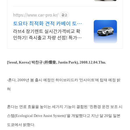
https://www.car-pro.kr/
광고
토요타 최적화 견적 카베이 토요
타 특가차량 무료견적
라브4 장기렌트 실시간가격비교 확
인하기! 즉시출고 차량 선점! 특가차
종! 수입차 최대 할인 견적! 온라인
계약! 최적가 프로모션 차량 빠른출
고 선점하세요.
[Seoul, Korea] 박찬규 (朴燦奎, Justin Park), 2008.12.04.Thu.
-혼다, 2009년 봄 출시 예정인 하이브리드카 '인사이트'에 탑재 예정 밝
혀
혼다는
연료
효율을
높이는
세가지
기능이
결합된
‘
친환경
운전
보조
시
스템
(Ecological Drive Assist System)’
을
개발했다고
지난
달
20
일
일본
도쿄에서
밝혔다
.