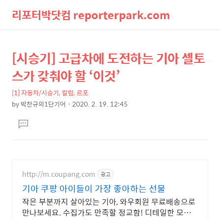
리포터박닷컴 reporterpark.com
검
메
[시승기] 고급차에 도전하는 기아 셀토
상
본
색
뉴
문
세
스가 갖춰야 할 ‘이것’
제
컨
목
[1] 자동차/시승기, 칼럼, 르포
텐
by
박찬규의1단기어
2020. 2. 19. 12:45
츠
본
댓
문
글
달
기
http://m.coupang.com
광고
기아 쿠팡 아이들이 가장 좋아하는 선물
작은 부분까지 살아있는 기아, 와우회원 무료배송으로
만나보세요. 수집가도 만족할 정교함! 디테일한 모형