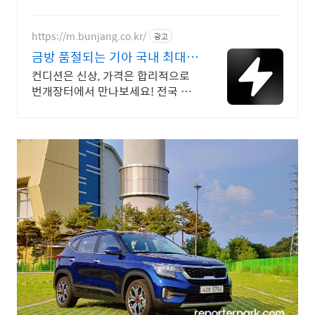
을 쿠팡에서 지금 바로 확인하세요.
https://m.bunjang.co.kr/
광고
금방 품절되는 기아 국내 최대
브랜드 중고거래
컨디션은 신상, 가격은 합리적으로
번개장터에서 만나보세요! 전국 각
지에서 올라오는 전국구 최다 상품
매일 10만 개 이상의 신규 상품 업
로드