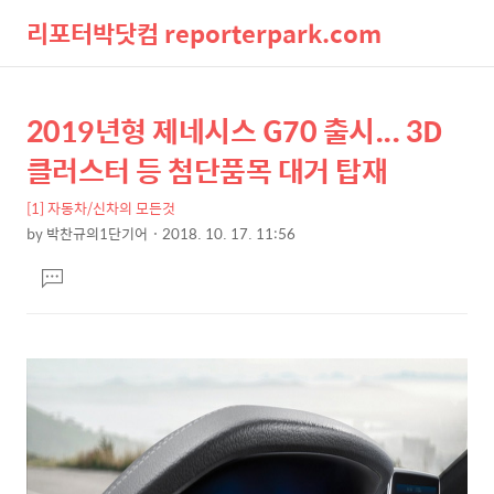
리포터박닷컴 reporterpark.com
검
메
2019년형 제네시스 G70 출시... 3D
상
본
색
뉴
문
세
클러스터 등 첨단품목 대거 탑재
제
컨
목
[1] 자동차/신차의 모든것
텐
by
박찬규의1단기어
2018. 10. 17. 11:56
츠
본
댓
문
글
달
기