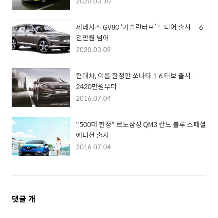
2020.03.10
제네시스 GV80 ‘가솔린터보’ 드디어 출시… 6
천만원 넘어
2020.03.09
현대차, 여름 한정판 쏘나타 1.6 터보 출시...
2420만원부터
2016.07.04
"500대 한정" 르노삼성 QM3 칸느 블루 스페셜
에디션 출시
2016.07.04
댓
댓글
개
글