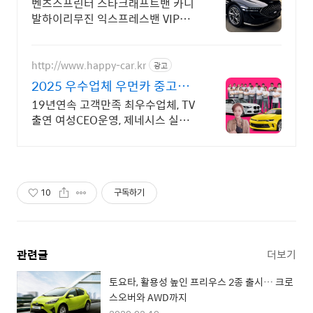
벤츠스프린터 스타크래프트밴 카니
발하이리무진 익스프레스밴 VIP의
전 의전차량 리무진
http://www.happy-car.kr
광고
2025 우수업체 우먼카 중고차
는 최우수모범업체에서!
19년연속 고객만족 최우수업체, TV
출연 여성CEO운영, 제네시스 실매
물 5만대 2009~2024년 우수 고객
만족 업체. 네티즌 선정 최우수 홈페
이지!
10
구독하기
관련글
더보기
토요타, 활용성 높인 프리우스 2종 출시… 크로
스오버와 AWD까지