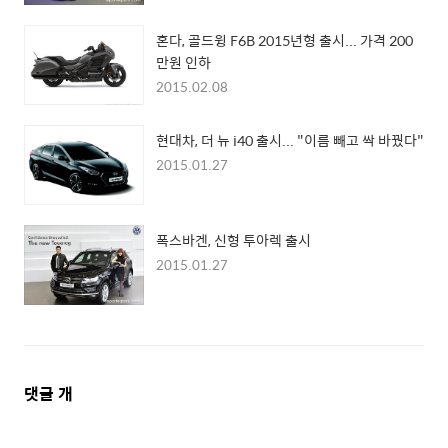
혼다, 골드윙 F6B 2015년형 출시... 가격 200
만원 인하
2015.02.08
현대차, 더 뉴 i40 출시... "이름 빼고 싹 바꿨다"
2015.01.27
폭스바겐, 신형 투아렉 출시
2015.01.27
댓
댓글
개
글
영