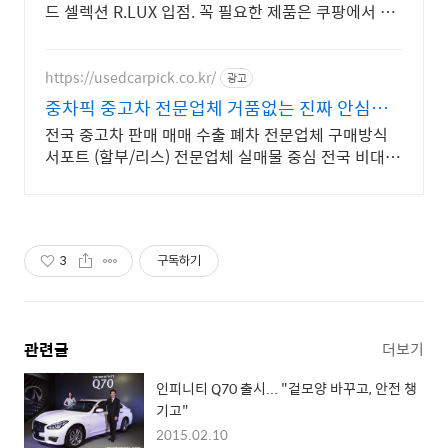
드 셀렉션 R.LUX 입점. 꼭 필요한 제품은 쿠팡에서 더
저렴하게, 로켓배송으로 더 빠르게!
https://usedcarpick.co.kr/
광고
중차픽 중고차 전문업체 거품없는 진짜 안심거
래
전국 중고차 판매 매매 수출 폐차 전문업체 구매방식
서포트 (할부/리스) 전문업체 실매물 중심 전국 비대면
계약 및 탁송 지원, 전국 매입 판매 거품 빠진 거래
3
구독하기
관련글
더보기
인피니티 Q70 출시... "겉모양 바꾸고, 안전 챙
기고"
2015.02.10