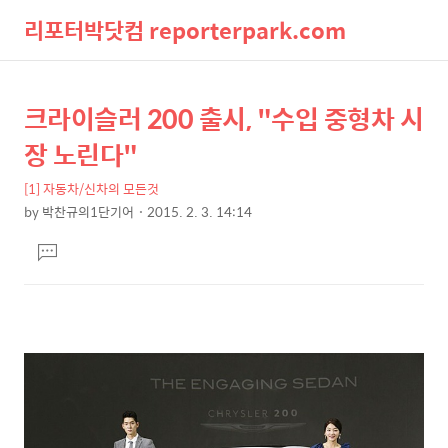
리포터박닷컴 reporterpark.com
검
메
크라이슬러 200 출시, "수입 중형차 시
상
본
색
뉴
문
세
장 노린다"
제
컨
목
[1] 자동차/신차의 모든것
텐
by
박찬규의1단기어
2015. 2. 3. 14:14
츠
본
댓
문
글
달
기