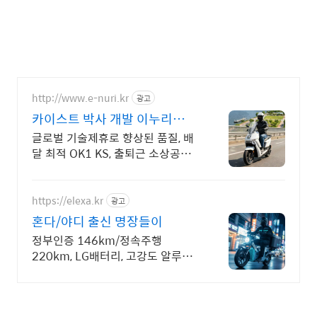
http://www.e-nuri.kr
광고
카이스트 박사 개발 이누리
VOLT
글로벌 기술제휴로 향상된 품질, 배
달 최적 OK1 KS, 출퇴근 소상공인
SOLO 구매후 환불, 3일내 출장 A/S
https://elexa.kr
광고
혼다/야디 출신 명장들이
정부인증 146km/정속주행
220km, LG배터리, 고강도 알루미
늄 차체, 압도적 성능과 고급 사양,
보조금 지원으로 부담 없이 선택하
세요!