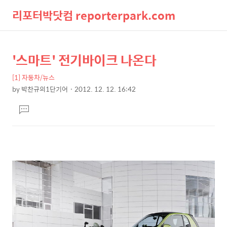
리포터박닷컴 reporterpark.com
검
메
'스마트' 전기바이크 나온다
상
본
색
뉴
문
세
[1] 자동차/뉴스
제
컨
by
박찬규의1단기어
2012. 12. 12. 16:42
목
본
텐
댓
문
츠
글
달
기