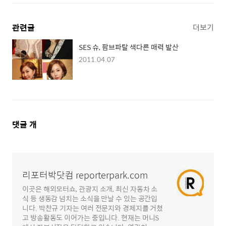
관련글
더보기
SES 슈, 팜브파탈 색다른 매력 발산
2011.04.07
댓
댓글
개
글
영
역
리포터박닷컴 reporterpark.com
이곳은 해외모터쇼, 관광지 소개, 최신 자동차 소
식 등 생동감 넘치는 소식을 만날 수 있는 공간입
니다. 박찬규 기자는 여러 전문지와 경제지를 거쳤
고 방송활동도 이어가는 중입니다. 현재는 머니S