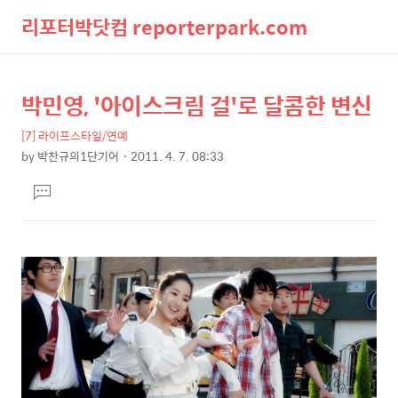
리포터박닷컴 reporterpark.com
검
메
박민영, '아이스크림 걸'로 달콤한 변신
상
본
색
뉴
문
세
[7] 라이프스타일/연예
제
컨
by
박찬규의1단기어
2011. 4. 7. 08:33
목
본
텐
댓
문
츠
글
달
기