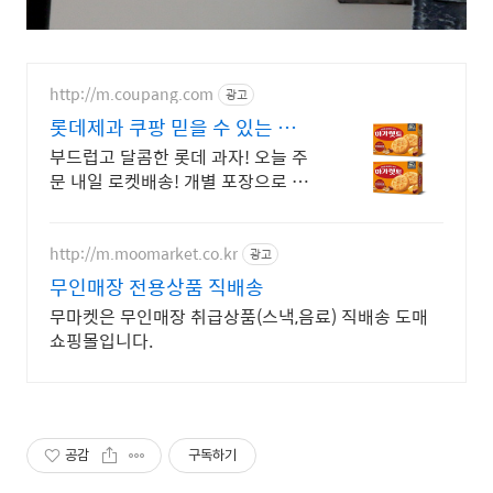
http://m.coupang.com
광고
롯데제과 쿠팡 믿을 수 있는 롯
데
부드럽고 달콤한 롯데 과자! 오늘 주
문 내일 로켓배송! 개별 포장으로 휴
대 간편! 아이들 최애 간식을 지금
바로!
http://m.moomarket.co.kr
광고
무인매장 전용상품 직배송
무마켓은 무인매장 취급상품(스낵,음료) 직배송 도매
쇼핑몰입니다.
공감
구독하기